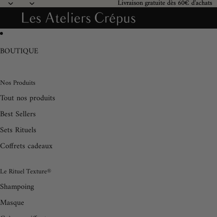
Ignorer et passer au contenu
Livraison gratuite dès 60€ d'achats
Livraison gratuite dès 60€ d'achats
BOUTIQUE
Nos Produits
Tout nos produits
Best Sellers
Sets Rituels
Coffrets cadeaux
Le Rituel Texture®
Shampoing
Masque