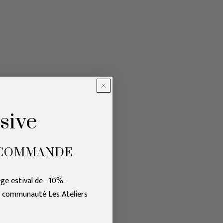
sive
 COMMANDE
ège estival de −10%.
e communauté Les Ateliers