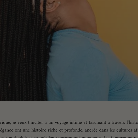
ique, je veux t'inviter à un voyage intime et fascinant à travers l'hist
légance ont une histoire riche et profonde, ancrée dans les cultures af
ses ont évolué et ce qu'elles représentent pour nous, les femmes noire