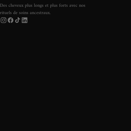
Des cheveux plus longs et plus forts avec nos
rituels de soins ancestraux.
L
e
s
A
t
e
l
i
e