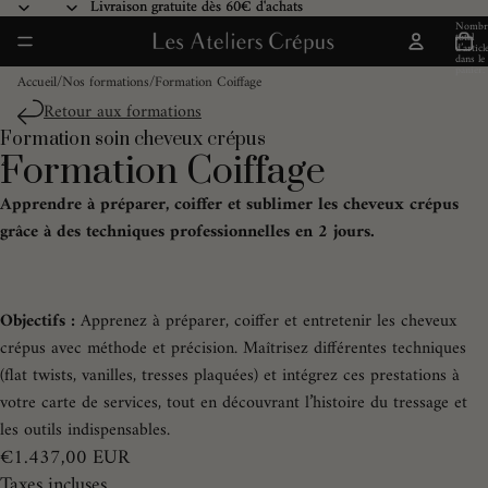
Ignorer et passer au contenu
Livraison gratuite dès 60€ d'achats
Livraison gratuite dès 60€ d'achats
Nombr
total
d’articl
dans le
panier:
Accueil
/
Nos formations
/
Formation Coiffage
Retour aux formations
Formation soin cheveux crépus​
2
Formation Coiffage
Apprendre à préparer, coiffer et sublimer les cheveux crépus
grâce à des techniques professionnelles en 2 jours.
Objectifs :
Apprenez à préparer, coiffer et entretenir les cheveux
crépus avec méthode et précision. Maîtrisez différentes techniques
(flat twists, vanilles, tresses plaquées) et intégrez ces prestations à
votre carte de services, tout en découvrant l’histoire du tressage et
les outils indispensables.
€1.437,00 EUR
Taxes incluses.